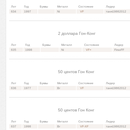
Лот
Год
Буквы
Металл
Состояние
Лидер
634
1997
Ni
VF
таня19862012
2 доллара Гон-Конг
Лот
Год
Буквы
Металл
Состояние
Лидер
635
1998
Ni
VF+
FirsoFF
50 центов Гон Конг
Лот
Год
Буквы
Металл
Состояние
Лидер
636
1977
Br
VF
таня19862012
50 центов Гон Конг
Лот
Год
Буквы
Металл
Состояние
Лидер
637
1998
Br
VF-XF
таня19862012