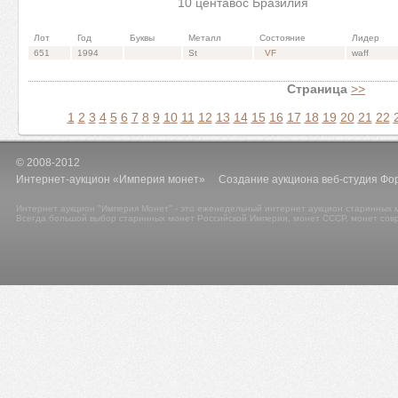
10 центавос Бразилия
Лот
Год
Буквы
Металл
Состояние
Лидер
651
1994
St
VF
waff
Страница
>>
1
2
3
4
5
6
7
8
9
10
11
12
13
14
15
16
17
18
19
20
21
22
© 2008-2012
Интернет-аукцион «Империя монет» Создание аукциона веб-студия Фо
Интернет аукцион "Империя Монет" - это еженедельный интернет аукцион старинных м
Всегда большой выбор старинных монет Российской Империи, монет СССР, монет сов