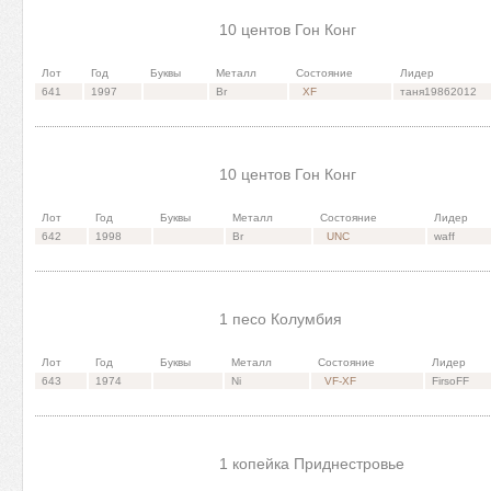
10 центов Гон Конг
Лот
Год
Буквы
Металл
Состояние
Лидер
641
1997
Br
XF
таня19862012
10 центов Гон Конг
Лот
Год
Буквы
Металл
Состояние
Лидер
642
1998
Br
UNC
waff
1 песо Колумбия
Лот
Год
Буквы
Металл
Состояние
Лидер
643
1974
Ni
VF-XF
FirsoFF
1 копейка Приднестровье