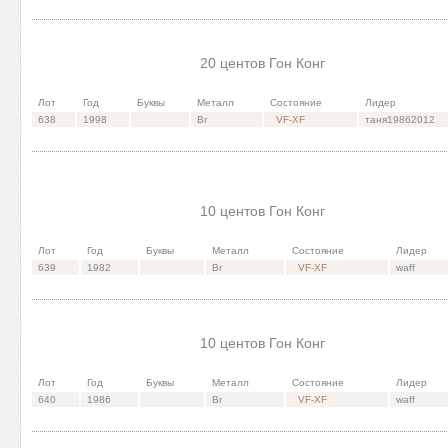
20 центов Гон Конг
Лот
Год
Буквы
Металл
Состояние
Лидер
638
1998
Br
VF-XF
таня19862012
10 центов Гон Конг
Лот
Год
Буквы
Металл
Состояние
Лидер
639
1982
Br
VF-XF
waff
10 центов Гон Конг
Лот
Год
Буквы
Металл
Состояние
Лидер
640
1986
Br
VF-XF
waff