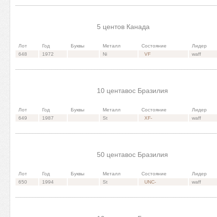
5 центов Канада
Лот
Год
Буквы
Металл
Состояние
Лидер
648
1972
Ni
VF
waff
10 центавос Бразилия
Лот
Год
Буквы
Металл
Состояние
Лидер
649
1987
St
XF-
waff
50 центавос Бразилия
Лот
Год
Буквы
Металл
Состояние
Лидер
650
1994
St
UNC-
waff