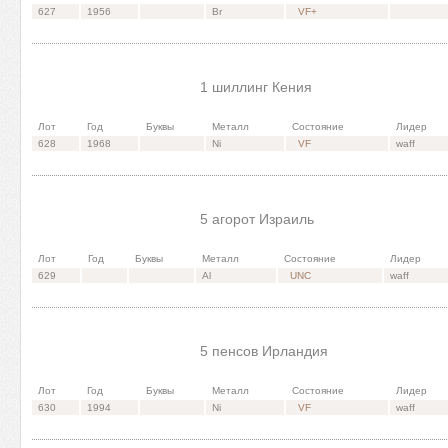
627
1956
Br
VF+
1 шиллинг Кения
Лот
Год
Буквы
Металл
Состояние
Лидер
628
1968
Ni
VF
waff
5 агорот Израиль
Лот
Год
Буквы
Металл
Состояние
Лидер
629
Al
UNC
waff
5 пенсов Ирландия
Лот
Год
Буквы
Металл
Состояние
Лидер
630
1994
Ni
VF
waff