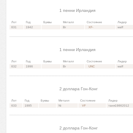
1 пенни Ирландия
Лот
Год
Буквы
Металл
Состояние
Лидер
631
1942
Br
XF-
waff
1 пенни Ирландия
Лот
Год
Буквы
Металл
Состояние
Лидер
632
1996
Br
UNC
waff
2 доллара Гон-Конг
Лот
Год
Буквы
Металл
Состояние
Лидер
633
1995
Ni
VF
таня19862012
2 доллара Гон-Конг