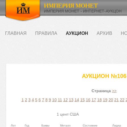
ИМПЕРИЯ МОНЕТ - ИНТЕРНЕТ-АУКЦОН
ГЛАВНАЯ
ПРАВИЛА
АУКЦИОН
АРХИВ
НО
АУКЦИОН №106
Страница
>>
1
2
3
4
5
6
7
8
9
10
11
12
13
14
15
16
17
18
19
20
21
22
1 цент США
Лот
Год
Буквы
Металл
Состояние
Лидер