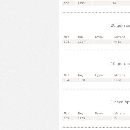
302
1953
Ni
20 центав
Лот
Год
Буквы
Металл
303
1957
Hi-St
10 центав
Лот
Год
Буквы
Металл
304
1958
Hi-St
1 песо Ар
Лот
Год
Буквы
Металл
305
1975
Br