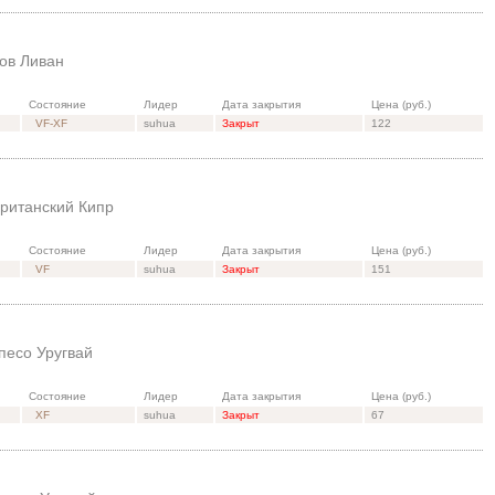
ов Ливан
Состояние
Лидер
Дата закрытия
Цена (руб.)
VF-XF
suhua
Закрыт
122
ританский Кипр
Состояние
Лидер
Дата закрытия
Цена (руб.)
VF
suhua
Закрыт
151
песо Уругвай
Состояние
Лидер
Дата закрытия
Цена (руб.)
XF
suhua
Закрыт
67