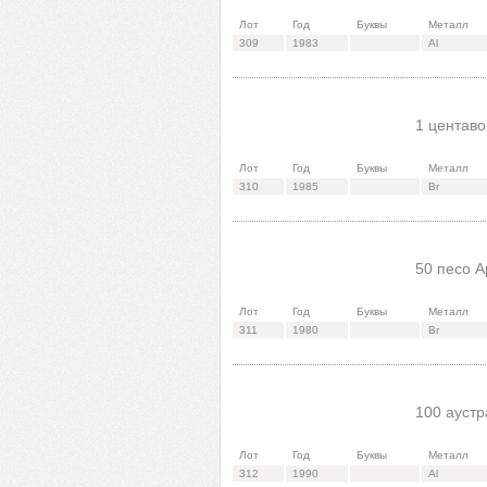
Лот
Год
Буквы
Металл
309
1983
Al
1 центаво
Лот
Год
Буквы
Металл
310
1985
Br
50 песо А
Лот
Год
Буквы
Металл
311
1980
Br
100 аустр
Лот
Год
Буквы
Металл
312
1990
Al