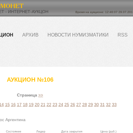
Т - ИНТЕРНЕТ-АУКЦОН
Время на аукционе: 12:46:08 29.07.201
ЦИОН
АРХИВ
НОВОСТИ НУМИЗМАТИКИ
RSS
АУКЦИОН №106
Страница
>>
14
15
16
17
18
19
20
21
22
23
24
25
26
27
28
29
30
31
32
33
ос Аргентина
Состояние
Лидер
Дата закрытия
Цена (руб.)