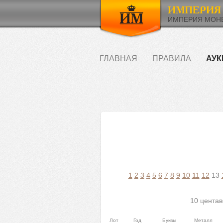
ИМПЕРИЯ МОНЕ
ГЛАВНАЯ
ПРАВИЛА
АУК
1
2
3
4
5
6
7
8
9
10
11
12
13
10 центав
Лот
Год
Буквы
Металл