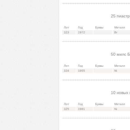
25 пиастр
Лот
Год
Буквы
Металл
323
1972
Br
50 милс Б
Лот
Год
Буквы
Металл
324
1955
Ni
10 новых 
Лот
Год
Буквы
Металл
325
1981
Ni