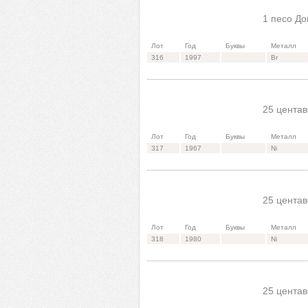
1 песо До
Лот
Год
Буквы
Металл
316
1997
Br
25 центав
Лот
Год
Буквы
Металл
317
1967
Ni
25 центав
Лот
Год
Буквы
Металл
318
1980
Ni
25 центав