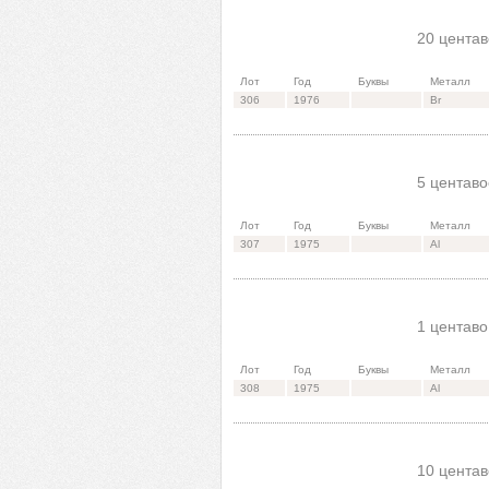
20 центав
Лот
Год
Буквы
Металл
306
1976
Br
5 центаво
Лот
Год
Буквы
Металл
307
1975
Al
1 центаво
Лот
Год
Буквы
Металл
308
1975
Al
10 центав