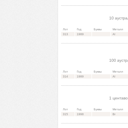
10 аустра
Лот
Год
Буквы
Металл
313
1989
Al
100 аустр
Лот
Год
Буквы
Металл
314
1989
Al
1 центаво
Лот
Год
Буквы
Металл
315
1998
Br