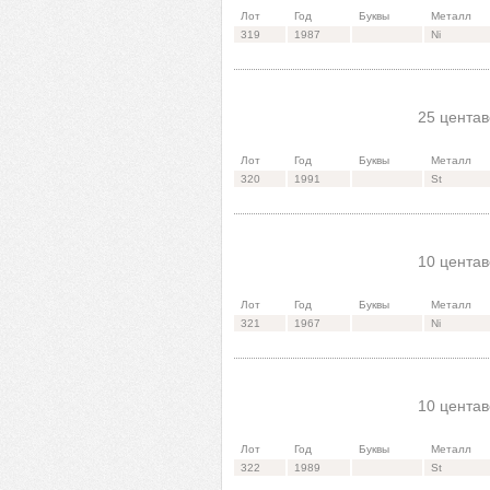
Лот
Год
Буквы
Металл
319
1987
Ni
25 центав
Лот
Год
Буквы
Металл
320
1991
St
10 центав
Лот
Год
Буквы
Металл
321
1967
Ni
10 центав
Лот
Год
Буквы
Металл
322
1989
St