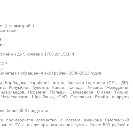
ч (Лжедмитрий I)
монтович
й
ич
копейки) до 5 копеек с 1709 до 1916 гг
ССР
гг
онеты из обращения 1-10 рублей 2000-2012 годов
м, Барбадоса, Карибских штатов, Бельгии Германии (ФРГ, ГДР),
ана, Колумбии, Кувейта, Кипра, Канады, Ливана, Македонии,
Нидерландов, Норвегии, Польши, Сальвадора, Омана, Турции,
 Чехословакии, Шри-Ланки, ЮАР, Югославии, Ямайки и других
оне более 900 предметов.
ов производится совместно с лотами аукциона Смоленский
 монет.РУ, а так же при накоплении суммы более 500 рублей с