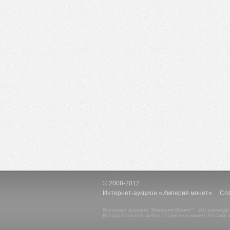
© 2008-2012
Интернет-аукцион «Империя монет» Созд
Интернет аукцион "Империя Монет" - это еженеде
Всегда большой выбор старинных монет Российск