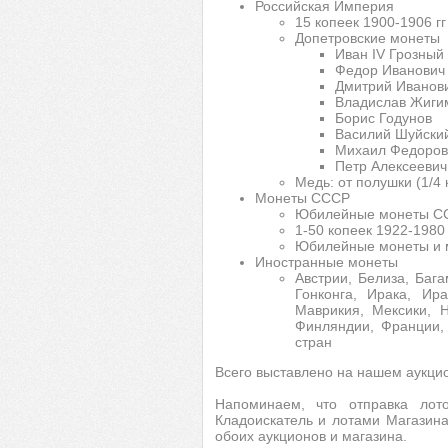
Российская Империя
15 копеек 1900-1906 гг
Допетровские монеты
Иван IV Грозный
Федор Иванович
Дмитрий Иванови
Владислав Жиги
Борис Годунов
Василий Шуйски
Михаил Федоров
Петр Алексеевич
Медь: от полушки (1/4 
Монеты СССР
Юбилейные монеты С
1-50 копеек 1922-1980 
Юбилейные монеты и м
Иностранные монеты
Австрии, Белиза, Бага
Гонконга, Ирака, Ир
Маврикия, Мексики, 
Финляндии, Франции,
стран
Всего выставлено на нашем аукци
Напоминаем, что отправка лот
Кладоискатель и лотами Магазина
обоих аукционов и магазина.