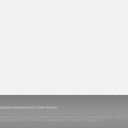
ание аукциона веб-студия Форест
льный интернет аукцион старинных монет без комиссии и стартовыми ценами в 1 рубль.
ой Империи, монет СССР, монет современной России, монет Германии.