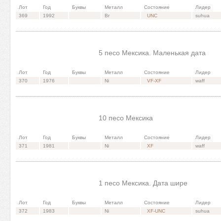
Лот
Год
Буквы
Металл
Состояние
Лидер
369
1992
Br
UNC
suhua
5 песо Мексика. Маленькая дата
Лот
Год
Буквы
Металл
Состояние
Лидер
370
1976
Ni
VF-XF
waff
10 песо Мексика
Лот
Год
Буквы
Металл
Состояние
Лидер
371
1981
Ni
XF
waff
1 песо Мексика. Дата шире
Лот
Год
Буквы
Металл
Состояние
Лидер
372
1983
Ni
XF-UNC
suhua