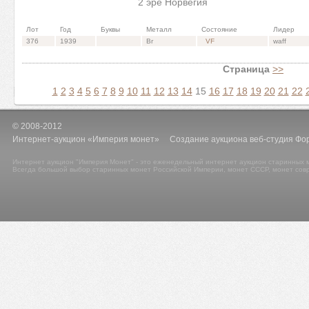
2 эре Норвегия
Лот
Год
Буквы
Металл
Состояние
Лидер
376
1939
Br
VF
waff
Страница
>>
1
2
3
4
5
6
7
8
9
10
11
12
13
14
15
16
17
18
19
20
21
22
© 2008-2012
Интернет-аукцион «Империя монет» Создание аукциона веб-студия Фо
Интернет аукцион "Империя Монет" - это еженедельный интернет аукцион старинных м
Всегда большой выбор старинных монет Российской Империи, монет СССР, монет сов