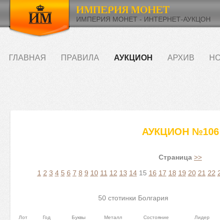
ИМПЕРИЯ МОНЕТ - ИНТЕРНЕТ-АУКЦОН
ГЛАВНАЯ
ПРАВИЛА
АУКЦИОН
АРХИВ
НО
АУКЦИОН №106
Страница
>>
1
2
3
4
5
6
7
8
9
10
11
12
13
14
15
16
17
18
19
20
21
22
50 стотинки Болгария
Лот
Год
Буквы
Металл
Состояние
Лидер