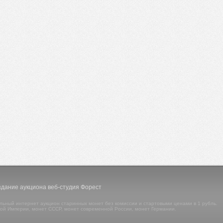
ание аукциона веб-студия Форест
льный интернет аукцион старинных монет без комиссии и стартовыми ценами в 1 рубль.
ой Империи, монет СССР, монет современной России, монет Германии.