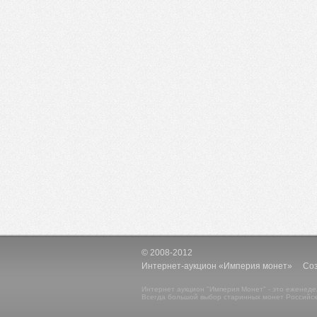
© 2008-2012
Интернет-аукцион «Империя монет» Созд
Интернет аукцион "Империя Монет" - это еженеде
Всегда большой выбор старинных монет Российск