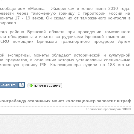
 сообщением «Москва - Жмеринка» в конце июня 2010 года.
ревезти через таможенную границу с территории России на
онеты 17 - 19 веков. Он скрыл их от таможенного контроля в
рировал.
кого района Брянской области при проведении таможенного
ыли обнаружены и изъяты сотрудниками Брянской таможни», -
К.RU помощник Брянского транспортного прокурора Артем
ой экспертизы, монеты обладают исторической и культурной
рии предметов, в отношении которых установлены специальные
моженную границу РФ. Коллекционера судили по 188 статье
 контрабанду старинных монет коллекционер заплатит штраф
Количество просмотров:
13369