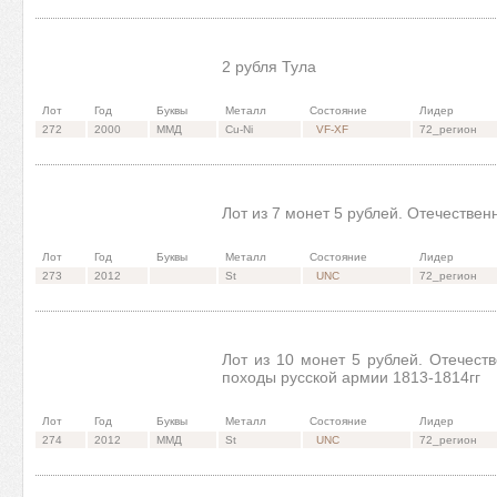
2 рубля Тула
Лот
Год
Буквы
Металл
Состояние
Лидер
272
2000
ММД
Cu-Ni
VF-XF
72_регион
Лот из 7 монет 5 рублей. Отечествен
Лот
Год
Буквы
Металл
Состояние
Лидер
273
2012
St
UNC
72_регион
Лот из 10 монет 5 рублей. Отечест
походы русской армии 1813-1814гг
Лот
Год
Буквы
Металл
Состояние
Лидер
274
2012
ММД
St
UNC
72_регион