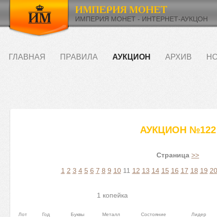
ИМПЕРИЯ МОНЕТ - ИНТЕРНЕТ-АУКЦОН
ГЛАВНАЯ
ПРАВИЛА
АУКЦИОН
АРХИВ
НО
АУКЦИОН №122
Страница
>>
1
2
3
4
5
6
7
8
9
10
11
12
13
14
15
16
17
18
19
2
1 копейка
Лот
Год
Буквы
Металл
Состояние
Лидер