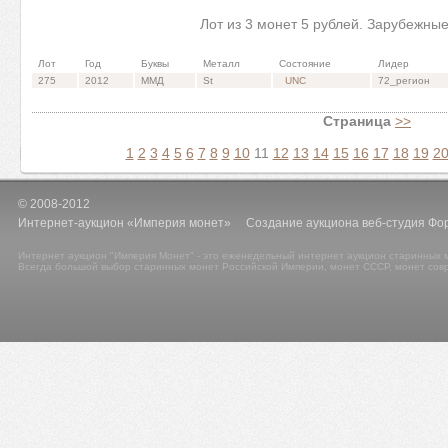
Лот из 3 монет 5 рублей. Зарубежны
Лот
Год
Буквы
Металл
Состояние
Лидер
275
2012
ММД
St
UNC
72_регион
Страница
>>
1
2
3
4
5
6
7
8
9
10
11
12
13
14
15
16
17
18
19
2
© 2008-2012
Интернет-аукцион «Империя монет» Создание аукциона веб-студия Фо
Интернет аукцион "Империя Монет" - это еженедельный интернет аукцион старинных м
Всегда большой выбор старинных монет Российской Империи, монет СССР, монет сов