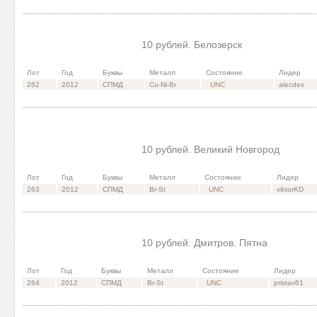
10 рублей. Белозерск
Лот
Год
Буквы
Металл
Состояние
Лидер
262
2012
СПМД
Cu-Ni-Br
UNC
alecdes
10 рублей. Великий Новгород
Лот
Год
Буквы
Металл
Состояние
Лидер
263
2012
СПМД
Br-St
UNC
viktorKD
10 рублей. Дмитров. Пятна
Лот
Год
Буквы
Металл
Состояние
Лидер
264
2012
СПМД
Br-St
UNC
pristav61