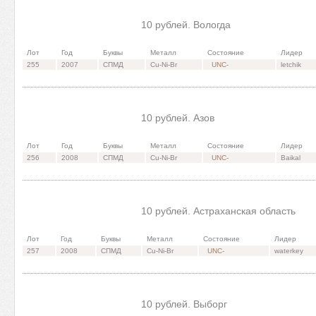
10 рублей. Вологда
Лот
Год
Буквы
Металл
Состояние
Лидер
255
2007
СПМД
Cu-Ni-Br
UNC-
letchik
10 рублей. Азов
Лот
Год
Буквы
Металл
Состояние
Лидер
256
2008
СПМД
Cu-Ni-Br
UNC-
Baikal
10 рублей. Астраханская область
Лот
Год
Буквы
Металл
Состояние
Лидер
257
2008
СПМД
Cu-Ni-Br
UNC-
waterkey
10 рублей. Выборг