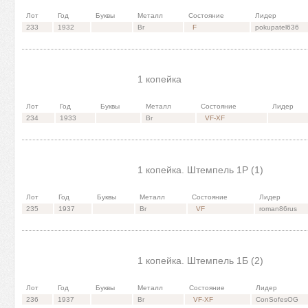
Лот
Год
Буквы
Металл
Состояние
Лидер
233
1932
Br
F
pokupatel636
1 копейка
Лот
Год
Буквы
Металл
Состояние
Лидер
234
1933
Br
VF-XF
1 копейка. Штемпель 1P (1)
Лот
Год
Буквы
Металл
Состояние
Лидер
235
1937
Br
VF
roman86rus
1 копейка. Штемпель 1Б (2)
Лот
Год
Буквы
Металл
Состояние
Лидер
236
1937
Br
VF-XF
ConSofesOG