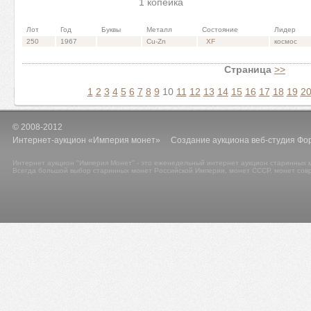
1 копейка
Лот
Год
Буквы
Металл
Состояние
Лидер
250
1967
Cu-Zn
XF
космос
Страница
>>
1
2
3
4
5
6
7
8
9
10
11
12
13
14
15
16
17
18
19
2
© 2008-2012
Интернет-аукцион «Империя монет» Создание аукциона веб-студия Фо
Интернет аукцион "Империя Монет" - это еженедельный интернет аукцион старинных м
Всегда большой выбор старинных монет Российской Империи, монет СССР, монет сов