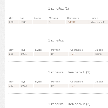
1 копейка (1)
Лот
Год
Буквы
Металл
Состояние
Лидер
230
1930
Br
VF-XF
МагазинчеГ
1 копейка
Лот
Год
Буквы
Металл
Состояние
Лидер
231
1931
Br
VF
komar
1 копейка. Штемпель Б (1)
Лот
Год
Буквы
Металл
Состояние
Лидер
232
1932
Br
VF
1 копейка. Штемпель А (2)