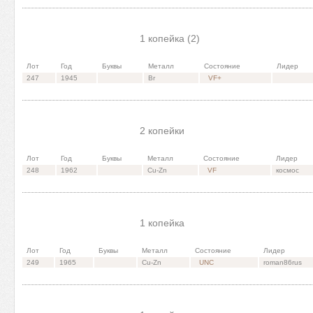
1 копейка (2)
Лот
Год
Буквы
Металл
Состояние
Лидер
247
1945
Br
VF+
2 копейки
Лот
Год
Буквы
Металл
Состояние
Лидер
248
1962
Cu-Zn
VF
космос
1 копейка
Лот
Год
Буквы
Металл
Состояние
Лидер
249
1965
Cu-Zn
UNC
roman86rus