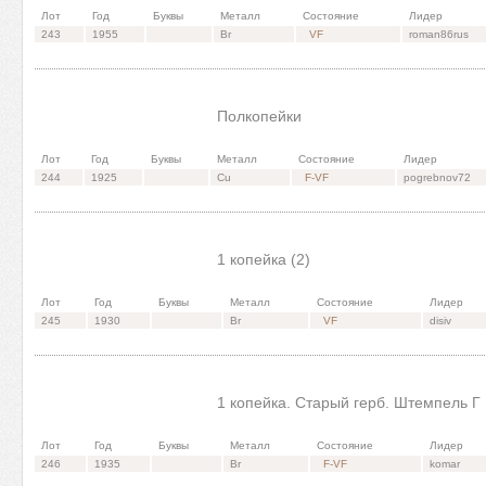
Лот
Год
Буквы
Металл
Состояние
Лидер
243
1955
Br
VF
roman86rus
Полкопейки
Лот
Год
Буквы
Металл
Состояние
Лидер
244
1925
Cu
F-VF
pogrebnov72
1 копейка (2)
Лот
Год
Буквы
Металл
Состояние
Лидер
245
1930
Br
VF
disiv
1 копейка. Старый герб. Штемпель Г
Лот
Год
Буквы
Металл
Состояние
Лидер
246
1935
Br
F-VF
komar