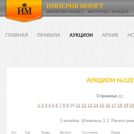
ИМПЕРИЯ МОНЕТ - ИНТЕРНЕТ-АУКЦОН
ГЛАВНАЯ
ПРАВИЛА
АУКЦИОН
АРХИВ
НО
АУКЦИОН №122
Страница
>>
1
2
3
4
5
6
7
8
9
10
11
12
13
14
15
16
17
18
19
2
1 копейка. Штемпель 1.1. Раскол рев
Лот
Год
Буквы
Металл
Состояние
Лидер