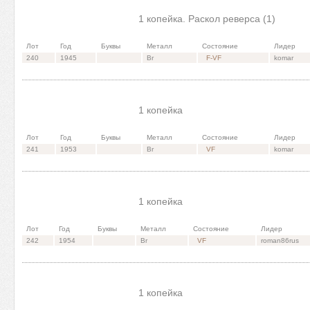
1 копейка. Раскол реверса (1)
Лот
Год
Буквы
Металл
Состояние
Лидер
240
1945
Br
F-VF
komar
1 копейка
Лот
Год
Буквы
Металл
Состояние
Лидер
241
1953
Br
VF
komar
1 копейка
Лот
Год
Буквы
Металл
Состояние
Лидер
242
1954
Br
VF
roman86rus
1 копейка