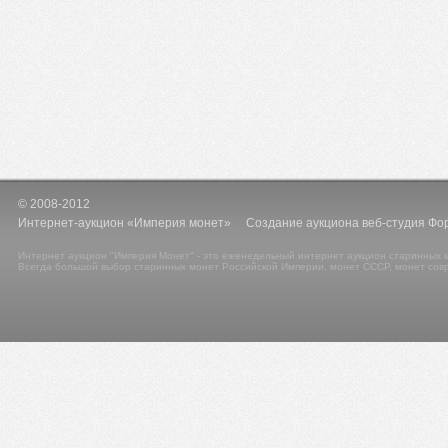
© 2008-2012
Интернет-аукцион «Империя монет» Создание аукциона веб-студия Фо
Интернет аукцион "Империя Монет" - это еженедельный интернет аукцион старинных м
Всегда большой выбор старинных монет Российской Империи, монет СССР, монет сов