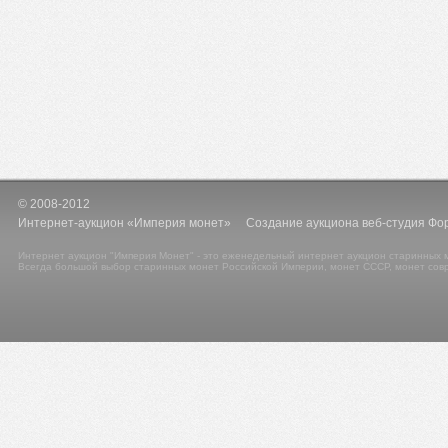
© 2008-2012
Интернет-аукцион «Империя монет» Создание аукциона веб-студия Фо
Интернет аукцион "Империя Монет" - это еженедельный интернет аукцион старинных м
Всегда большой выбор старинных монет Российской Империи, монет СССР, монет сов