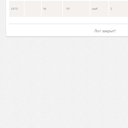
1973
Ni
VF
waff
2
Лот закрыт!