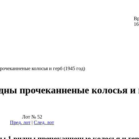
Вр
16
очеканненые колосья и герб (1945 год)
дны прочеканненые колосья и 
Лот № 52
Пред. лот
|
След. лот
ры 1 видны прочеканненые колосья и гер