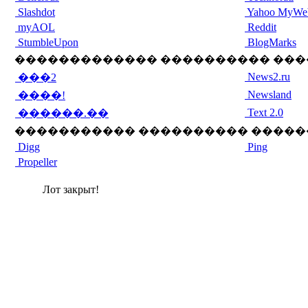
Slashdot
Yahoo MyWe
myAOL
Reddit
StumbleUpon
BlogMarks
������������� ���������� ���
News2.ru
���2
Newsland
����!
Text 2.0
������.��
����������� ���������� �����
Digg
Ping
Propeller
Лот закрыт!