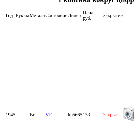
Цена
Год
Буквы
Металл
Состояние
Лидер
Закрытие
руб.
1945
Br
VF
lm5665
153
Закрыт