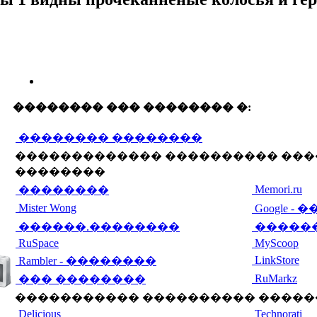
�������� ��� �������� �:
�������� ��������
������������� ���������� ���
��������
Memori.ru
��������
Mister Wong
Google -
������.��������
�����
RuSpace
MyScoop
LinkStore
Rambler - ��������
RuMarkz
��� ��������
����������� ���������� �����
Delicious
Technorati