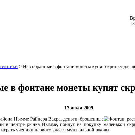
Вр
13
изматики
> На собранные в фонтане монеты купят скрипку для д
е в фонтане монеты купят скр
17 июля 2009
айона Нымме Райнера Вакра, деньги, брошенные
ый в центре рынка Нымме, пойдут на покупку маленькой ск
 играть ученики первого класса музыкальной школы.