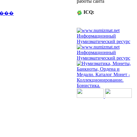
работы сайта
ICQ:
53-93-00
����