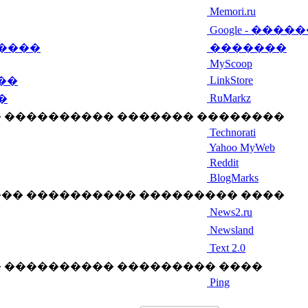
Memori.ru
Google - ����
����
�������
MyScoop
LinkStore
���
RuMarkz
�
 ���������� ������� ��������
Technorati
Yahoo MyWeb
Reddit
BlogMarks
�� ���������� ��������� ����
News2.ru
Newsland
Text 2.0
 ���������� ��������� ����
Ping