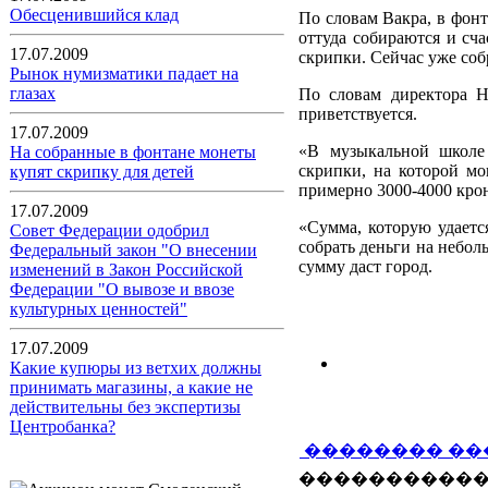
Обесценившийся клад
По словам Вакра, в фонт
оттуда собираются и сч
17.07.2009
скрипки. Сейчас уже соб
Рынок нумизматики падает на
глазах
По словам директора 
приветствуется.
17.07.2009
«В музыкальной школе 
На собранные в фонтане монеты
скрипки, на которой мо
купят скрипку для детей
примерно 3000-4000 кро
17.07.2009
«Сумма, которую удаетс
Совет Федерации одобрил
собрать деньги на небол
Федеральный закон "О внесении
сумму даст город.
изменений в Закон Российской
Федерации "О вывозе и ввозе
культурных ценностей"
17.07.2009
Какие купюры из ветхих должны
принимать магазины, а какие не
действительны без экспертизы
Центробанка?
�������� ��
�����������