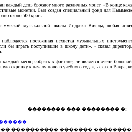
ан каждый день бросают много различных монет. «В конце кажд
астливые монетки. Был создан специальный фонд для Ныммес
рано около 500 крон.
Ныммеской музыкальной школы Индрека Виярда, любая инве
наблюдается постоянная нехватка музыкальных инструмент
гли бы играть поступившие в школу дети», - сказал директор,
н.
я каждый месяц собрать в фонтане, не является очень большо
ьшую скрипку к началу нового учебного года», - сказал Вакра,
�������� ��� �������� �:
������
�� ���������� ������� ��������