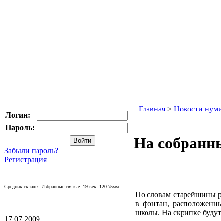
Главная
>
Новости нум
Логин:
Пароль:
На собранны
Забыли пароль?
Регистрация
Средник складня Избранные святые. 19 век. 120-75мм
По словам старейшины р
в фонтан, расположенн
школы. На скрипке будут
17.07.2009