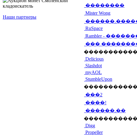
��������
Mister Wong
Наши партнеры
������.����
RuSpace
Rambler - �����
��� �������
�����������
Delicious
Slashdot
myAOL
StumbleUpon
�����������
���2
����!
������.��
�����������
Digg
Propeller