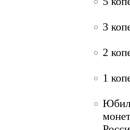
5 коп
3 коп
2 коп
1 коп
Юбил
мон
Росси