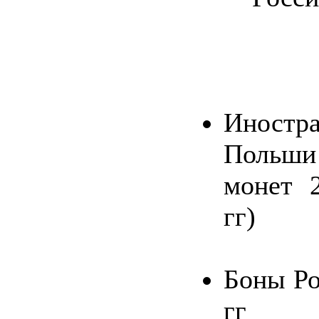
Иност
Польш
монет 
гг)
Боны Ро
гг