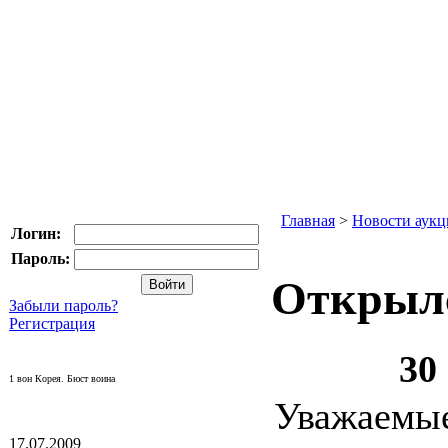
Главная
>
Новости аукц
Логин:
Пароль:
Открыл
Забыли пароль?
Регистрация
30
1 вон Корея. Бюст воина
Уважае
17.07.2009