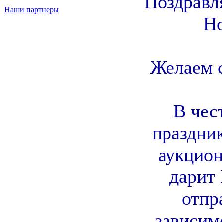
Поздравл
Наши партнеры
Н
Желаем с
В чес
праздни
аукцион
дарит
отпр
зависим