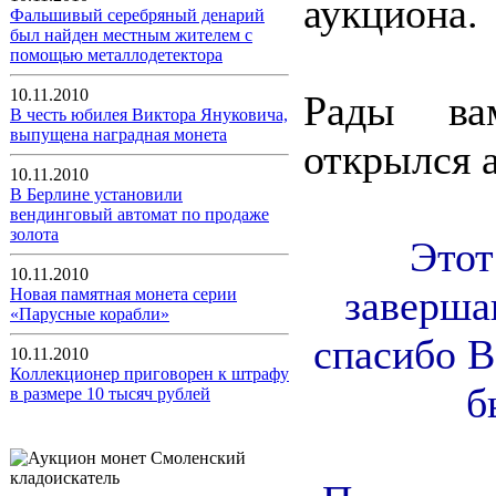
аукциона.
Фальшивый серебряный денарий
был найден местным жителем с
помощью металлодетектора
10.11.2010
Рады ва
В честь юбилея Виктора Януковича,
выпущена наградная монета
открылся 
10.11.2010
В Берлине установили
вендинговый автомат по продаже
золота
Этот
10.11.2010
заверша
Новая памятная монета серии
«Парусные корабли»
спасибо В
10.11.2010
Коллекционер приговорен к штрафу
б
в размере 10 тысяч рублей