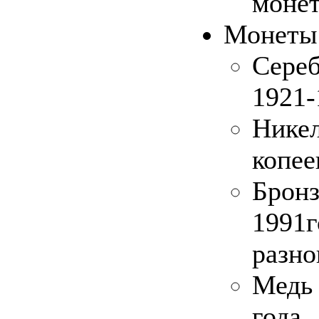
моне
Монеты
Сере
1921-
Никел
копее
Бронз
1991
разно
Медь
год