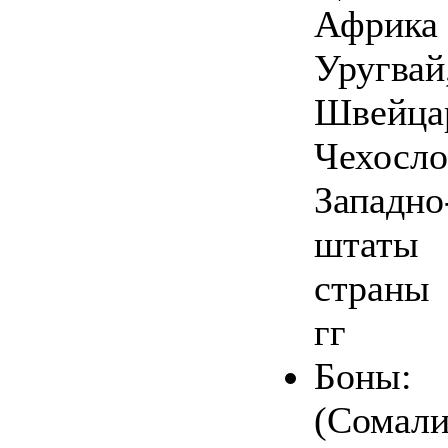
Африк
Уруг
Швейц
Чехосло
Западно
штаты 
страны
гг
Боны: 
(Сомал