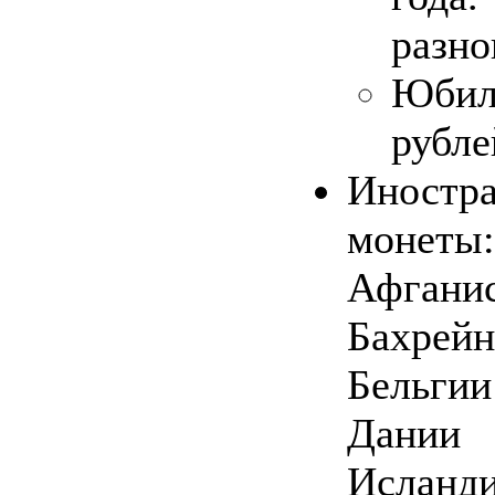
разно
Юби
рубле
Иностр
монеты:
Афган
Бахрей
Бельгии
Дани
Ислан