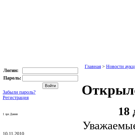
Главная
>
Новости аукц
Логин:
Пароль:
Открыл
Забыли пароль?
Регистрация
18 
1 эре Дания
Уважае
10.11.2010