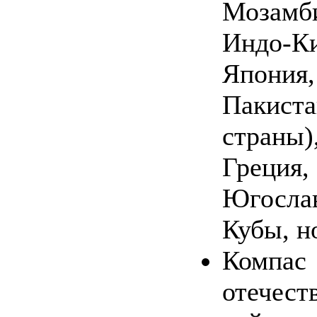
Мозам
Индо-
Япония,
Пакист
страны)
Грец
Югослав
Кубы, н
Компас
отече