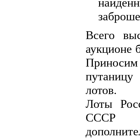
найде
заброше
Всего вы
аукционе 
Приносим
путаниц
лотов.
Лоты Рос
СССР 
дополните