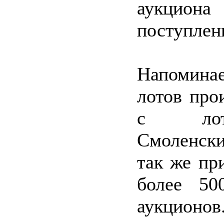
аукцион
поступлен
Напомина
лотов про
с лот
Смоленски
так же пр
более 50
аукционов