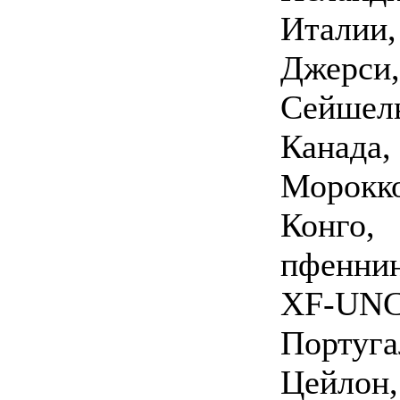
Италии
Джерси,
Сейше
Канада,
Морок
Конго,
пфенни
XF-U
Порту
Цейлон,