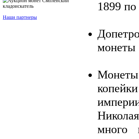
1899 по
Наши партнеры
Допетр
монеты 
Монеты
копей
импери
Николая 
много 