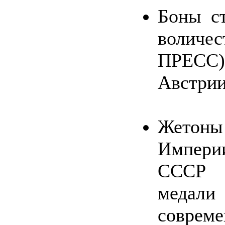
Боны с
воличе
ПРЕС
Австрии
Жето
Империи
СССР 1
меда
соврем