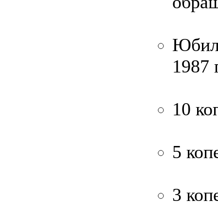
обра
Юбил
1987 
10 ко
5 коп
3 коп