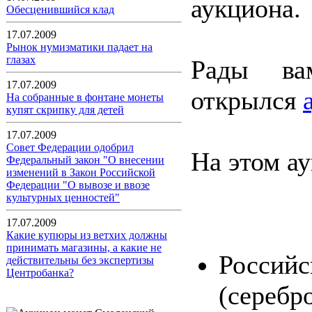
аукциона.
Обесценившийся клад
17.07.2009
Рынок нумизматики падает на
глазах
Рады ва
17.07.2009
открылся
На собранные в фонтане монеты
купят скрипку для детей
17.07.2009
Совет Федерации одобрил
На этом а
Федеральный закон "О внесении
изменений в Закон Российской
Федерации "О вывозе и ввозе
культурных ценностей"
17.07.2009
Какие купюры из ветхих должны
принимать магазины, а какие не
Росси
действительны без экспертизы
Центробанка?
(серебр