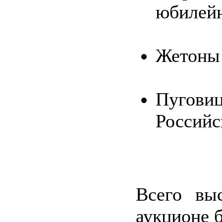
юбилейн
Жетоны
Пугови
Российс
Всего вы
аукционе б