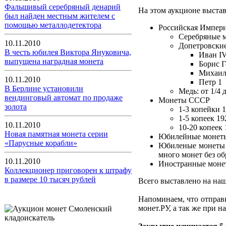
Фальшивый серебряный денарий
На этом аукционе выста
был найден местным жителем с
помощью металлодетектора
Российская Импер
Серебряные м
10.11.2010
Допетровски
В честь юбилея Виктора Януковича,
Иван I
выпущена наградная монета
Борис 
Михаил
10.11.2010
Петр 1
В Берлине установили
Медь: от 1/4 
вендинговый автомат по продаже
Монеты СССР
золота
1-3 копейки 
1-5 копеек 1
10.11.2010
10-20 копеек 
Новая памятная монета серии
Юбилейные монеты
«Парусные корабли»
Юбиленые монеты и
много монет без о
10.11.2010
Иностранные моне
Коллекционер приговорен к штрафу
в размере 10 тысяч рублей
Всего выставлено на наш
Напоминаем, что отправ
монет.РУ, а так же при 