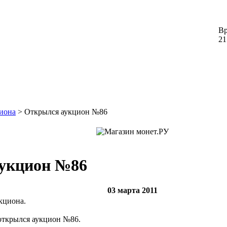
Вр
21
иона
> Открылся аукцион №86
укцион №86
03 марта 2011
кциона.
 открылся аукцион №86.