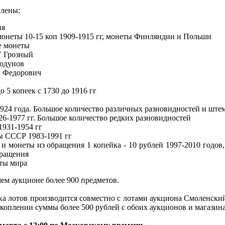
влены:
ия
онеты 10-15 коп 1909-1915 гг, монеты Финляндии и Польши
е монеты
V Грозный
Годунов
 Федорович
до 5 копеек с 1730 до 1916 гг
1924 года. Большое количество различных разновидностей и ште
926-1977 гг. Большое количество редких разновидностей
1931-1954 гг
 СССР 1983-1991 гг
 монеты из обращения 1 копейка - 10 рублей 1997-2010 годов,
бращения
ты мира
ем аукционе более 900 предметов.
ка лотов производится совместно с лотами аукциона Смоленски
накоплении суммы более 500 рублей с обоих аукционов и магазина