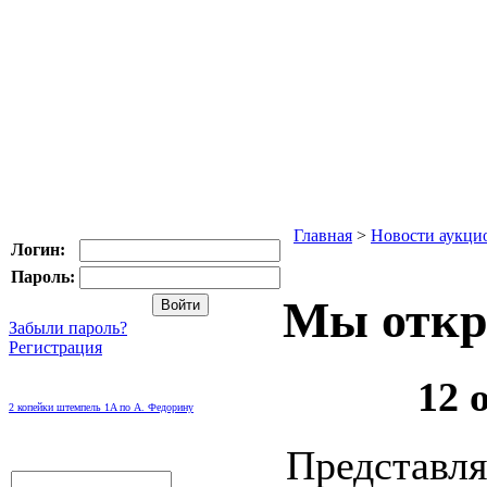
Главная
>
Новости аукци
Логин:
Пароль:
Мы откр
Забыли пароль?
Регистрация
12 
2 копейки штемпель 1A по А. Федорину
Предст