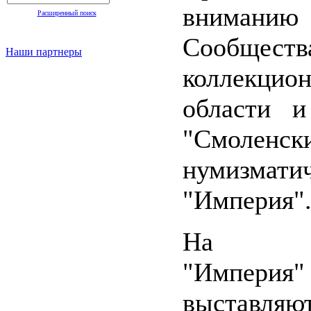
вниманию 
Расширенный поиск
Сообществ
Наши партнеры
коллекци
области и
"Смоленски
нумизмат
"Империя"
На инте
"Империя"
выставл