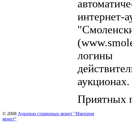
автомати
интернет-а
"Смоленск
(www.smol
логин
действи
аукционах.
Приятных 
© 2008
Аукцион старинных монет "Империя
монет"