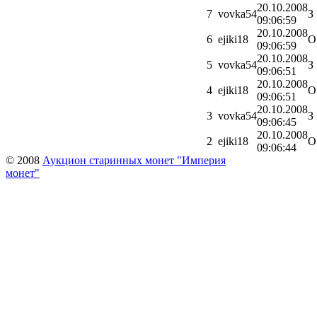
20.10.2008
7
vovka54
З
09:06:59
20.10.2008
6
ejiki18
О
09:06:59
20.10.2008
5
vovka54
З
09:06:51
20.10.2008
4
ejiki18
О
09:06:51
20.10.2008
3
vovka54
З
09:06:45
20.10.2008
2
ejiki18
О
09:06:44
© 2008
Аукцион старинных монет "Империя
монет"