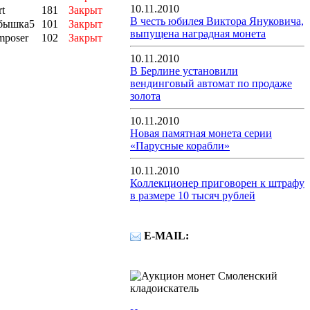
10.11.2010
rt
181
Закрыт
В честь юбилея Виктора Януковича,
бышка5
101
Закрыт
выпущена наградная монета
mposer
102
Закрыт
10.11.2010
В Берлине установили
вендинговый автомат по продаже
золота
10.11.2010
Новая памятная монета серии
«Парусные корабли»
10.11.2010
Коллекционер приговорен к штрафу
в размере 10 тысяч рублей
E-MAIL: