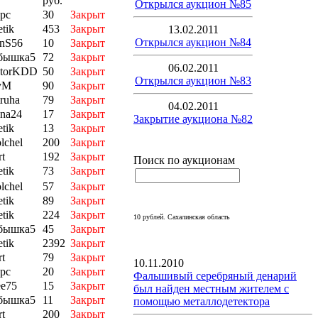
руб.
Открылся аукцион №85
рс
30
Закрыт
tik
453
Закрыт
13.02.2011
Открылся аукцион №84
nS56
10
Закрыт
бышка5
72
Закрыт
06.02.2011
ktorKDD
50
Закрыт
Открылся аукцион №83
yM
90
Закрыт
truha
79
Закрыт
04.02.2011
na24
17
Закрыт
Закрытие аукциона №82
tik
13
Закрыт
lchel
200
Закрыт
rt
192
Закрыт
Поиск по аукционам
tik
73
Закрыт
lchel
57
Закрыт
tik
89
Закрыт
tik
224
Закрыт
10 рублей. Сахалинская область
бышка5
45
Закрыт
tik
2392
Закрыт
rt
79
Закрыт
10.11.2010
рс
20
Закрыт
Фальшивый серебряный денарий
ее75
15
Закрыт
был найден местным жителем с
бышка5
11
Закрыт
помощью металлодетектора
rt
200
Закрыт