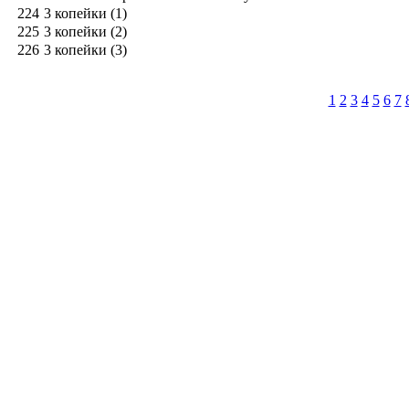
224
3 копейки (1)
225
3 копейки (2)
226
3 копейки (3)
1
2
3
4
5
6
7