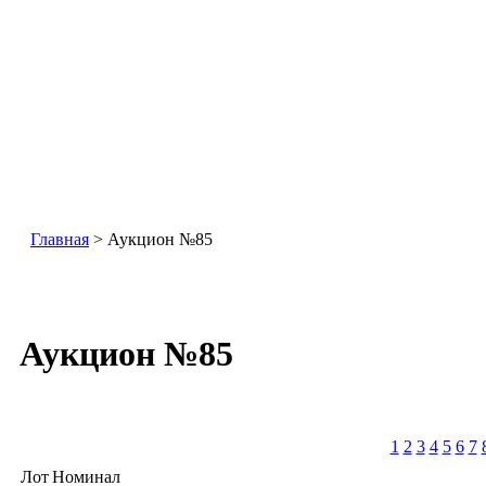
Главная
> Аукцион №85
Аукцион №85
1
2
3
4
5
6
7
Лот
Номинал