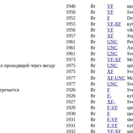
1946
Br
VF
що
1950
Br
VF
Sve
1952
Br
F
De
1955
Br
VF-XF
ку
1956
Br
VF
vi
1957
Br
XF
Jo
1961
Br
UNC
Pe
1961
Br
UNC
An
1961
Br
UNC
Sve
1973
Br
VF-XF
Mo
се проходящий через звезду
1975
Br
UNC
spi
1975
Br
XF
Sve
1977
Br
XF-UNC
Mo
1977
Br
UNC
Sve
тречается
1926
Br
F
Sve
1926
Br
F-
ку
1927
Br
XF-
Sve
1929
Br
F-VF
spi
1930
Br
F
що
1931
Br
F-VF
sh
1931
Br
F-VF
ку
1932
Br
VF-XF
spi