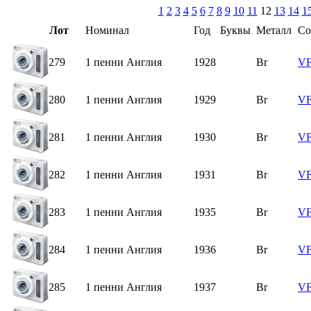
1
2
3
4
5
6
7
8
9
10
11
12
13
14
1
Лот
Номинал
Год
Буквы
Металл
Со
279
1 пенни Англия
1928
Br
V
280
1 пенни Англия
1929
Br
V
281
1 пенни Англия
1930
Br
V
282
1 пенни Англия
1931
Br
V
283
1 пенни Англия
1935
Br
V
284
1 пенни Англия
1936
Br
V
285
1 пенни Англия
1937
Br
V