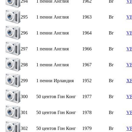
294
1 пенни Англия
1962
Br
VF
295
1 пенни Англия
1963
Br
V
296
1 пенни Англия
1964
Br
VF
297
1 пенни Англия
1966
Br
V
298
1 пенни Англия
1967
Br
VF
299
1 пенни Ирландия
1952
Br
X
300
50 центов Гон Конг
1977
Br
V
301
50 центов Гон Конг
1978
Br
V
302
50 центов Гон Конг
1979
Br
V