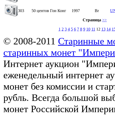
303
50 центов Гон Конг
1997
Br
U
Страница
>>
1
2
3
4
5
6
7
8
9
10
11
12
13
14
1
© 2008-2011
Старинные м
старинных монет "Импери
Интернет аукцион "Импери
еженедельный интернет а
монет без комиссии и ста
рубль. Всегда большой вы
монет Российской Импери