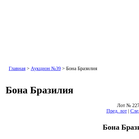
Главная
>
Аукцион №39
> Бона Бразилия
Бона Бразилия
Лот № 22
Пред. лот
|
Сле
Бона Браз