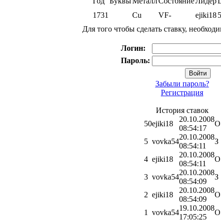
Год
Буквы
Металл
Состояние
Лидер
1731
Cu
VF-
ejiki18
Для того чтобы сделать ставку, необход
Логин:
Пароль:
Забыли пароль?
Регистрация
История ставок
20.10.2008
50
ejiki18
О
08:54:17
20.10.2008
5
vovka54
З
08:54:11
20.10.2008
4
ejiki18
О
08:54:11
20.10.2008
3
vovka54
З
08:54:09
20.10.2008
2
ejiki18
О
08:54:09
19.10.2008
1
vovka54
О
17:05:25