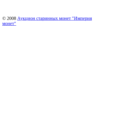
© 2008
Аукцион старинных монет "Империя
монет"