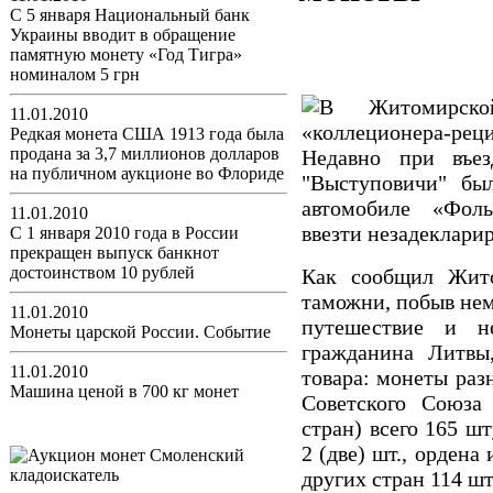
С 5 января Национальный банк
Украины вводит в обращение
памятную монету «Год Тигра»
номиналом 5 грн
11.01.2010
Редкая монета США 1913 года была
продана за 3,7 миллионов долларов
Недавно при въе
на публичном аукционе во Флориде
"Выступовичи" бы
автомобиле «Фоль
11.01.2010
ввезти незадеклари
С 1 января 2010 года в России
прекращен выпуск банкнот
достоинством 10 рублей
Как сообщил Жито
таможни, побыв нем
11.01.2010
путешествие и н
Монеты царской России. Событие
гражданина Литвы
11.01.2010
товара: монеты раз
Машина ценой в 700 кг монет
Советского Союза
стран) всего 165 ш
2 (две) шт., орден
других стран 114 шт