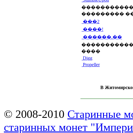
�����������
��������� �
���2
����!
������.��
�����������
����
Digg
Propeller
В Житомирской
© 2008-2010
Старинные м
старинных монет "Импери