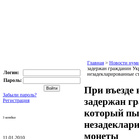
Главная
>
Новости нум
задержан гражданин Ук
Логин:
незадекларированные с
Пароль:
При въезде 
Забыли пароль?
задержан г
Регистрация
который пы
3 копейки
незадеклар
монеты
11.01.2010