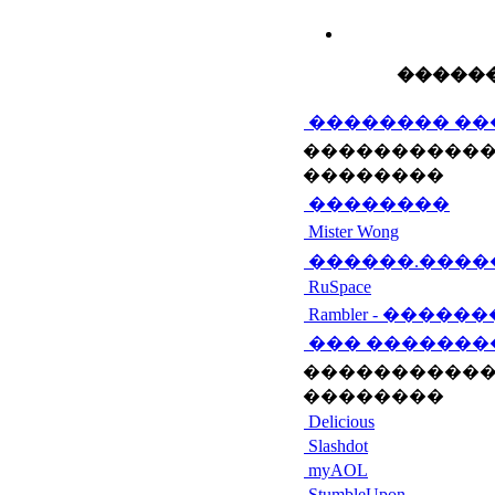
������
�������� ��
�����������
��������
��������
Mister Wong
������.����
RuSpace
Rambler - �����
��� �������
�����������
��������
Delicious
Slashdot
myAOL
StumbleUpon