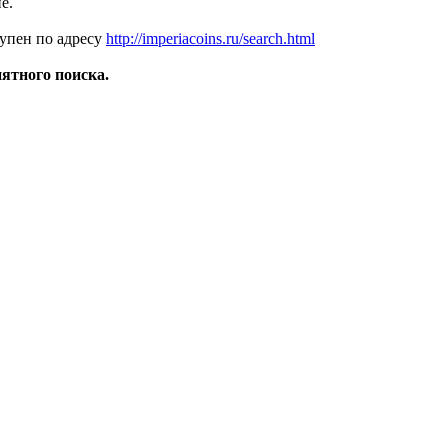
е.
упен по адресу
http://imperiacoins.ru/search.html
ятного поиска.