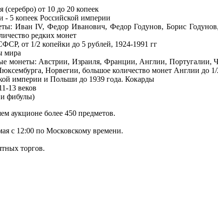
 (серебро) от 10 до 20 копеек
и - 5 копеек Российской империи
еты: Иван IV, Федор Иванович, Федор Годунов, Борис Годуно
оличество редких монет
СР, от 1/2 копейки до 5 рублей, 1924-1991 гг
ы мира
е монеты: Австрии, Израиля, Франции, Англии, Португалии, Ч
Люксембурга, Норвегии, большое количество монет Англии до 1/
ой империи и Польши до 1939 года. Кокарды
11-13 веков
 и фибулы)
ем аукционе более 450 предметов.
мая с 12:00 по Московскому времени.
ятных торгов.