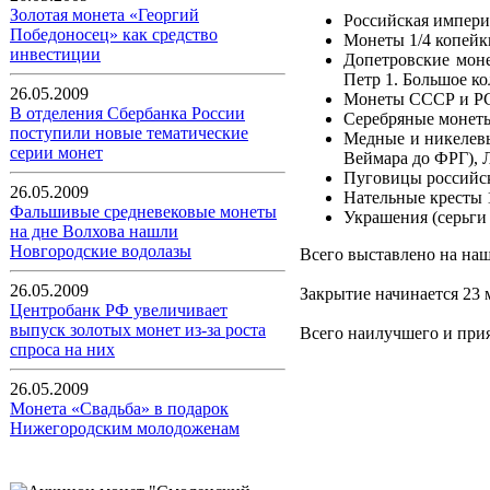
Золотая монета «Георгий
Российская империя
Победоносец» как средство
Монеты 1/4 копейк
инвестиции
Допетровские мон
Петр 1. Большое к
26.05.2009
Монеты СССР и РСФ
В отделения Сбербанка России
Серебряные монет
поступили новые тематические
Медные и никелевы
серии монет
Веймара до ФРГ), 
Пуговицы российск
26.05.2009
Нательные кресты 
Фальшивые средневековые монеты
Украшения (серьги
на дне Волхова нашли
Новгородские водолазы
Всего выставлено на наш
26.05.2009
Закрытие начинается 23 
Центробанк РФ увеличивает
выпуск золотых монет из-за роста
Всего наилучшего и при
спроса на них
26.05.2009
Монета «Свадьба» в подарок
Нижегородским молодоженам