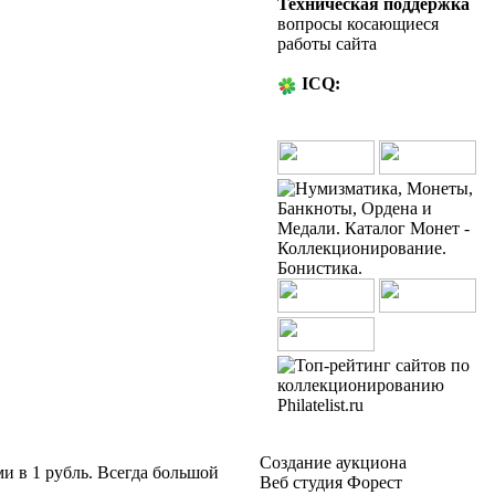
Техническая поддержка
вопросы косающиеся
работы сайта
ICQ:
53-93-00
Создание аукциона
и в 1 рубль. Всегда большой
Веб студия Форест