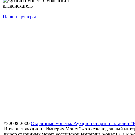
Наши партнеры
© 2008-2009
Старинные монеты. Аукцион старинных монет "
Интернет аукцион "Империя Монет" - это еженедельный интер
выбор старинных монет Российской Империи, монет СССР, мо