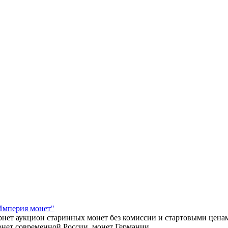
Империя монет"
нет аукцион старинных монет без комиссии и стартовыми ценам
нет современной России, монет Германии.