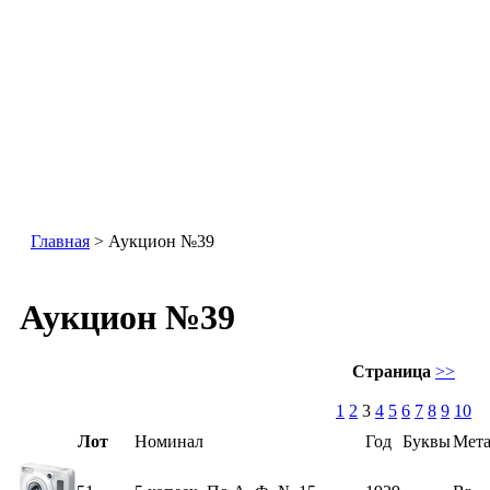
Главная
> Аукцион №39
Аукцион №39
Страница
>>
1
2
3
4
5
6
7
8
9
10
Лот
Номинал
Год
Буквы
Мета