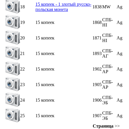
15 копеек - 1 злотый русско-
18
1838
MW
Ag
польская монета
СПБ-
19
15 копеек
1868
Ag
HI
СПБ-
20
15 копеек
1871
Ag
HI
СПБ-
21
15 копеек
1893
Ag
AГ
СПБ-
22
15 копеек
1902
Ag
AP
СПБ-
23
15 копеек
1905
Ag
AP
СПБ-
24
15 копеек
1906
Ag
ЭБ
СПБ-
25
15 копеек
1907
Ag
ЭБ
Страница
>>