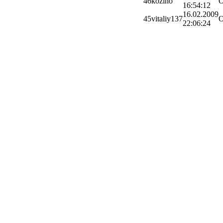
46
kozino
16:54:12
16.02.2009
45
vitaliy137
22:06:24