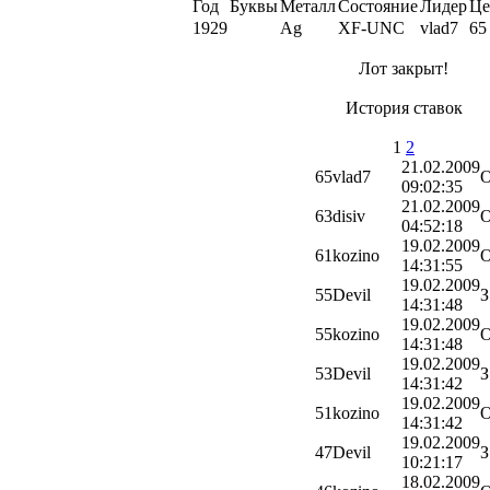
Год
Буквы
Металл
Состояние
Лидер
Це
1929
Ag
XF-UNC
vlad7
65
Лот закрыт!
История ставок
1
2
21.02.2009
65
vlad7
09:02:35
21.02.2009
63
disiv
04:52:18
19.02.2009
61
kozino
14:31:55
19.02.2009
55
Devil
З
14:31:48
19.02.2009
55
kozino
14:31:48
19.02.2009
53
Devil
З
14:31:42
19.02.2009
51
kozino
14:31:42
19.02.2009
47
Devil
З
10:21:17
18.02.2009