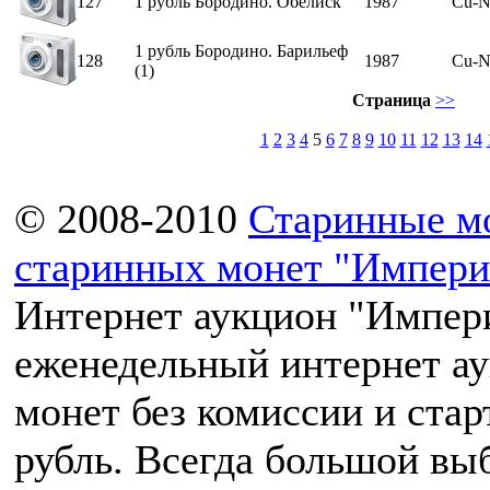
127
1 рубль Бородино. Обелиск
1987
Cu-N
1 рубль Бородино. Барильеф
128
1987
Cu-N
(1)
Страница
>>
1
2
3
4
5
6
7
8
9
10
11
12
13
14
© 2008-2010
Старинные м
старинных монет "Импери
Интернет аукцион "Импери
еженедельный интернет а
монет без комиссии и ста
рубль. Всегда большой вы