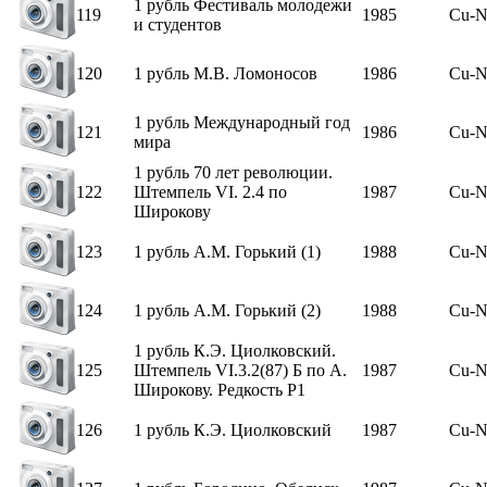
1 рубль Фестиваль молодежи
119
1985
Cu-N
и студентов
120
1 рубль М.В. Ломоносов
1986
Cu-N
1 рубль Международный год
121
1986
Cu-N
мира
1 рубль 70 лет революции.
122
Штемпель VI. 2.4 по
1987
Cu-N
Широкову
123
1 рубль А.М. Горький (1)
1988
Cu-N
124
1 рубль А.М. Горький (2)
1988
Cu-N
1 рубль К.Э. Циолковский.
125
Штемпель VI.3.2(87) Б по А.
1987
Cu-N
Широкову. Редкость Р1
126
1 рубль К.Э. Циолковский
1987
Cu-N