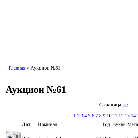
Главная
> Аукцион №61
Аукцион №61
Страница
>>
1
2
3
4
5
6
7
8
9
10
11
12
13
14
Лот
Номинал
Год
Буквы
Мета