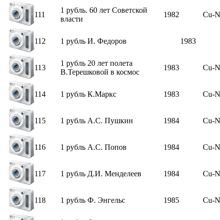
1 рубль. 60 лет Советской
111
1982
Cu-N
власти
112
1 рубль И. Федоров
1983
1 рубль 20 лет полета
113
1983
Cu-N
В.Терешковой в космос
114
1 рубль К.Маркс
1983
Cu-N
115
1 рубль А.С. Пушкин
1984
Cu-N
116
1 рубль А.С. Попов
1984
Cu-N
117
1 рубль Д.И. Менделеев
1984
Cu-N
118
1 рубль Ф. Энгельс
1985
Cu-N