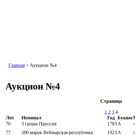
Главная
> Аукцион №4
Аукцион №4
Страница
1
2
3
4
Лот
Номинал
Год
Буквы
76
3 гроша Пруссия
1783
А
77
200 марок Веймарская республика
1923
A