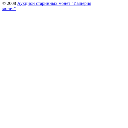
© 2008
Аукцион старинных монет "Империя
монет"