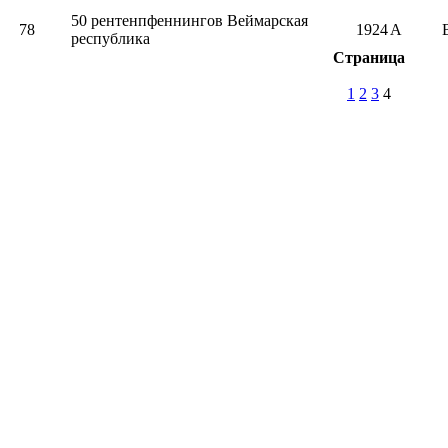
50 рентенпфеннингов Веймарская
78
1924
А
республика
Страница
1
2
3
4