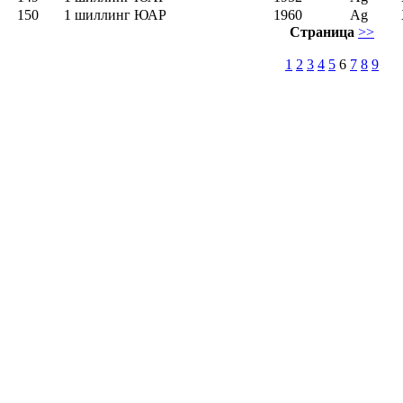
150
1 шиллинг ЮАР
1960
Ag
Страница
>>
1
2
3
4
5
6
7
8
9