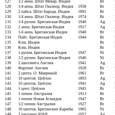
127
1/2 анна. Штат Мевар. Индия
Br
128
1/4 анна. Штат Гвалиор. Индия
1958
Br
129
2 пайса. Штат Барода. Индия
1891
Br
130
1/4 анна. Штат Гвалиор. Индия
1974
Br
131
1/4 рупии. Британская Индия
1940
Ag
132
2 анна. Британская Индия
1917
Ag
133
1/4 анна. Британская Индия
1940
Br
134
Пайс. Британская Индия
1944
Br
135
Кэш. Индия
Br
136
Кэш. Индия
Br
137
1 рупия. Британская Индия
1947
Ni
138
1/2 рупии. Британская Индия
1946
Ni
139
2 шиллинга Англия
1941
Ag
140
Фартинг Англия
1928
Br
141
2 цента. О. Маврикий
1961
Br
142
10 центов. Цейлон
1893
Ag
143
10 центов. Цейлон
1941
Ag
144
1 цент. Цейлон
1945
Br
145
1 пенни Австралия
1913
Br
146
1 пенни Новая Зеландия
1947
Br
147
1/2 пенни Австралия
1927
Br
148
10 центов. Британские Карибы
1965
Ni
149
1 шиллинг ЮАР
1952
Ag