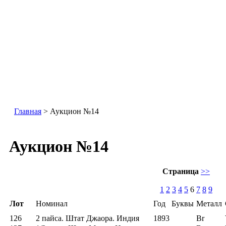
Главная
> Аукцион №14
Аукцион №14
Страница
>>
1
2
3
4
5
6
7
8
9
Лот
Номинал
Год
Буквы
Металл
126
2 пайса. Штат Джаора. Индия
1893
Br