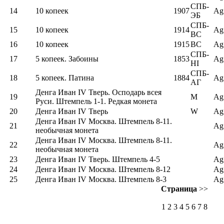
СПБ-
14
10 копеек
1907
Ag
ЭБ
СПБ-
15
10 копеек
1914
Ag
ВС
16
10 копеек
1915
BC
Ag
СПБ-
17
5 копеек. Забоины
1853
Ag
НI
СПБ-
18
5 копеек. Патина
1884
Ag
АГ
Денга Иван IV Тверь. Осподарь всея
19
М
Ag
Руси. Штемпель 1-1. Редкая монета
20
Денга Иван IV Тверь
W
Ag
Денга Иван IV Москва. Штемпель 8-11.
21
Ag
необычная монета
Денга Иван IV Москва. Штемпель 8-11.
22
Ag
необычная монета
23
Денга Иван IV Тверь. Штемпель 4-5
Ag
24
Денга Иван IV Москва. Штемпель 8-12
Ag
25
Денга Иван IV Москва. Штемпель 8-3
Ag
Страница
>>
1
2 3 4 5 6 7 8