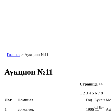
Главная
> Аукцион №11
Аукцион №11
Страница
>>
1
2 3 4 5 6 7 8
Лот
Номинал
Год
Буквы
Ме
СПБ-
1
20 копеек
1906
Ag